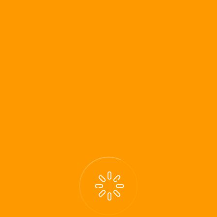
Darstellung und Tracking aller HR-Prozesse in eigener IT-
Lösung
Begleitung des Onboarding Prozesses
Wir bieten unsere Dienstleistungen zu festen
Beratungssätzen ohne prozentuale Provision an.
Hierbei ist unser Beratungshonorar weitgehend auf
den erfolgreichen Abschluss ausgerichtet. Das
heißt für uns, wir lassen uns an unseren Zusagen
und dem gemeinsamen Projekterfolg messen.
MESSEN SIE UNS AN UNSEREN
ZUSAGEN!