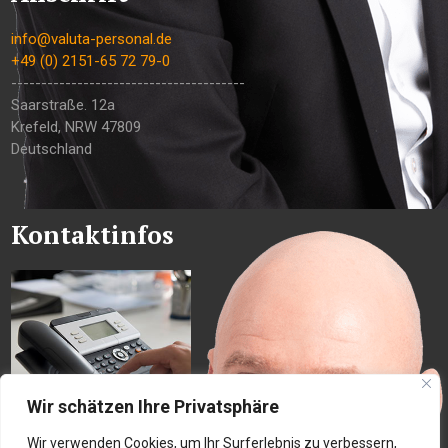
info@valuta-personal.de
+49 (0) 2151-65 72 79-0
---------------------------------------
Saarstraße. 12a
Krefeld
,
NRW
47809
Deutschland
Kontaktinfos
Wir schätzen Ihre Privatsphäre
Wir verwenden Cookies, um Ihr Surferlebnis zu verbessern,