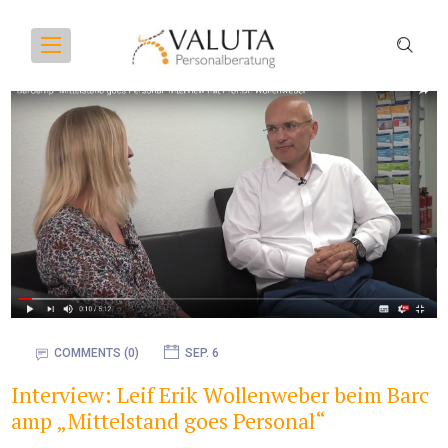
COMMENTS (0)
SEP. 6
Interview: Leif Erik Wollenweber beim Barc
amp „Mittelstand goes Personal“