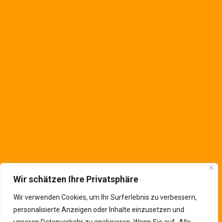
+49 (0) 2151-65 72 79-0
---------------------------------------
Saarstraße. 12a
Krefeld
,
NRW
47809
Deutschland
Kontaktinfos
Wir schätzen Ihre Privatsphäre
Wir verwenden Cookies, um Ihr Surferlebnis zu verbessern,
personalisierte Anzeigen oder Inhalte einzusetzen und