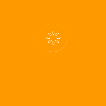
Zielgruppenorientierung im
Recruiting
Die Geschichte von Home-Office
Urlaub ohne E-Mail