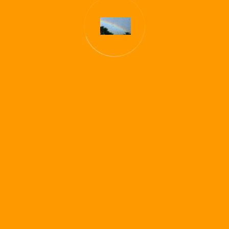
t Leif Erik Wollenweber effektive Lösungen für
obleme. Seine Kompetenz basiert auf seiner
g, vielfältigen Branchenkenntnissen, seinem
 als Professor für Betriebswirtschaftslehre und seiner
keit als Unternehmensberater und Business Trainer.