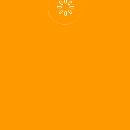
Letzte Beiträge
Zielgruppenorientierung im
Recruiting
Die Geschichte von Home-Office
Urlaub ohne E-Mail