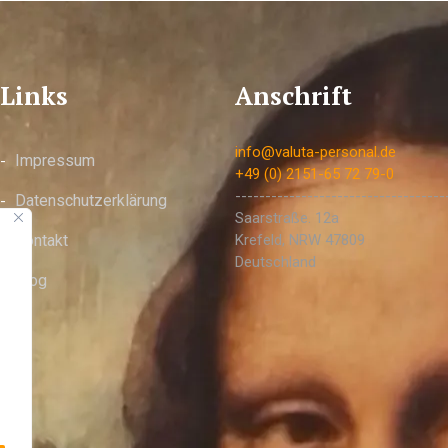
Links
Anschrift
info@valuta-personal.de
Impressum
+49 (0) 2151-65 72 79-0
-----------------------------------
Datenschutzerklärung
Saarstraße. 12a
Kontakt
Krefeld
,
NRW
47809
Deutschland
Blog