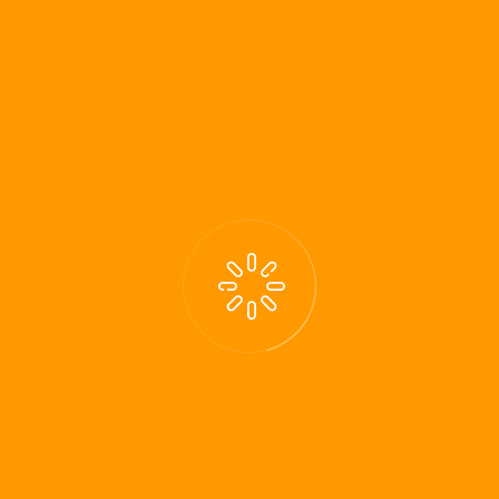
COMMENTS (
0
)
JAN. 25
„If only we’re brave enough…“ – Wenn wir
nur mutig genug sind…
In ihrem vielgelobten Gedicht zur Amtseinführung von Joe Biden
als neuer Präsident der USA hat Amanda Gorman mit diesen Wo
rten geschlossen – If only we’re brave enough. Ihre hoffnungsfr
ohe Botschaft, die die junge Rednerin übermittelt, zeichnet ein ch
ancenreiches Bild von Amerikas Zukunft. Sie betont die Möglichk
eiten, die die Menschen in ihrer Gemeinschaft, ihrer Vielfältigkeit
und
MEHR